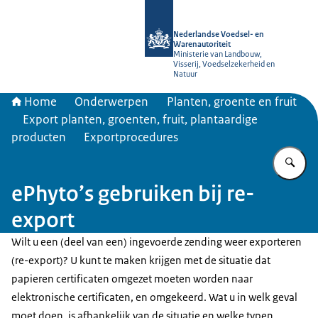
Naar de homepage van NVWA
Nederlandse Voedsel- en
Warenautoriteit
Ministerie van Landbouw,
Visserij, Voedselzekerheid en
Natuur
Home
Onderwerpen
Planten, groente en fruit
Export planten, groenten, fruit, plantaardige
producten
Exportprocedures
Vu
ePhyto’s gebruiken bij re-
export
Wilt u een (deel van een) ingevoerde zending weer exporteren
(re-export)? U kunt te maken krijgen met de situatie dat
papieren certificaten omgezet moeten worden naar
elektronische certificaten, en omgekeerd. Wat u in welk geval
moet doen, is afhankelijk van de situatie en welke typen