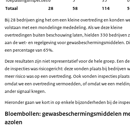
Toepassingsinspecties
6
5
35
0
Totaal
28
58
114
5
Bij 28 bedrijven ging het om een kleine overtreding en konden w
volstaan met een mondelinge mededeling. Als we deze kleine
overtredingen buiten beschouwing laten, hielden 330 bedrijven z
aan de wet- en regelgeving voor gewasbeschermingsmiddelen. Dit
een percentage van 65%.
Deze resultaten zijn niet representatief voor de hele groep. Een de
de inspecties was risicogericht: deze vonden plaats bij bedrijven 
meer risico was op een overtreding. Ook vonden inspecties plaats
omdat we een overtreding vermoedden, of omdat we een meldin
ander signaal kregen.
Hieronder gaan we kort in op enkele bijzonderheden bij de inspec
Bloembollen: gewasbeschermingsmiddelen m
azolen