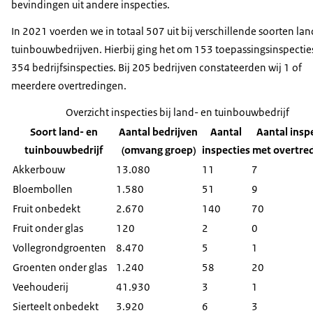
bevindingen uit andere inspecties.
In 2021 voerden we in totaal 507 uit bij verschillende soorten lan
tuinbouwbedrijven. Hierbij ging het om 153 toepassingsinspectie
354 bedrijfsinspecties. Bij 205 bedrijven constateerden wij 1 of
meerdere overtredingen.
Overzicht inspecties bij land- en tuinbouwbedrijf
Soort land- en
Aantal bedrijven
Aantal
Aantal insp
tuinbouwbedrijf
(omvang groep)
inspecties
met overtre
Akkerbouw
13.080
11
7
Bloembollen
1.580
51
9
Fruit onbedekt
2.670
140
70
Fruit onder glas
120
2
0
Vollegrondgroenten
8.470
5
1
Groenten onder glas
1.240
58
20
Veehouderij
41.930
3
1
Sierteelt onbedekt
3.920
6
3