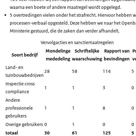
waarna een boete of andere maatregel wordt opgelegd.
5 overtredingen vielen onder het strafrecht. Hiervoor hebben w
processen-verbaal opgesteld. Deze hebben we naar het Openb
Ministerie gestuurd, die de zaken dan verder afhandelt.
Vervolgacties en sanctiemaatregelen
Mondelinge
Schriftelijke
Rapport van
P
Soort bedrijf
mededeling
waarschuwing
bevindingen
v
Land- en
28
58
114
5
tuinbouwbedrijven
Inspectie cross
1
1
3
0
compliance
Andere
professionele
1
1
8
0
gebruikers
Overige gebruikers
0
1
0
0
totaal
30
61
125
5