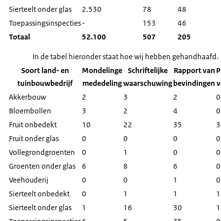
Sierteelt onder glas
2.530
78
48
Toepassingsinspecties
-
153
46
Totaal
52.100
507
205
In de tabel hieronder staat hoe wij hebben gehandhaafd.
Soort land- en
Mondelinge
Schriftelijke
Rapport van
P
tuinbouwbedrijf
mededeling
waarschuwing
bevindingen
v
Akkerbouw
2
3
2
0
Bloembollen
3
2
4
0
Fruit onbedekt
10
22
35
3
Fruit onder glas
0
0
0
0
Vollegrondgroenten
0
1
0
0
Groenten onder glas
6
8
6
0
Veehouderij
0
0
1
0
Sierteelt onbedekt
0
1
1
1
Sierteelt onder glas
1
16
30
1