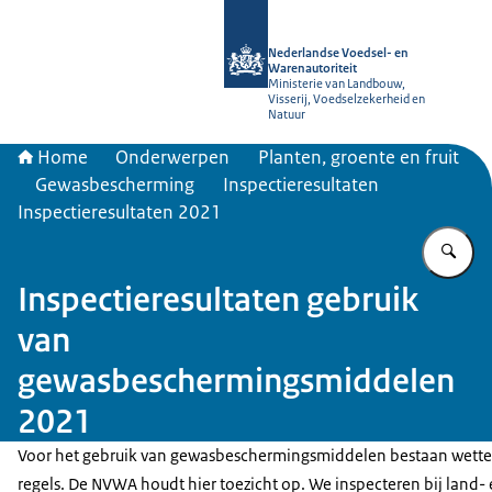
Naar de homepage van NVWA
Nederlandse Voedsel- en
Warenautoriteit
Ministerie van Landbouw,
Visserij, Voedselzekerheid en
Natuur
Home
Onderwerpen
Planten, groente en fruit
Gewasbescherming
Inspectieresultaten
Inspectieresultaten 2021
Vu
Inspectieresultaten gebruik
van
gewasbeschermingsmiddelen
2021
Voor het gebruik van gewasbeschermingsmiddelen bestaan wettel
regels. De NVWA houdt hier toezicht op. We inspecteren bij land-