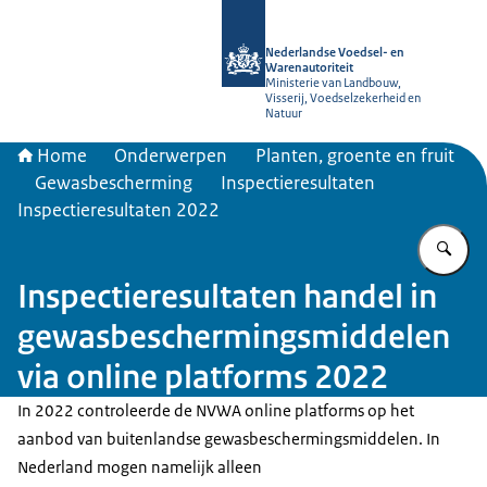
Naar de homepage van NVWA
Nederlandse Voedsel- en
Warenautoriteit
Ministerie van Landbouw,
Visserij, Voedselzekerheid en
Natuur
Home
Onderwerpen
Planten, groente en fruit
Gewasbescherming
Inspectieresultaten
Inspectieresultaten 2022
Vu
Inspectieresultaten handel in
gewasbeschermingsmiddelen
via online platforms 2022
In 2022 controleerde de NVWA online platforms op het
aanbod van buitenlandse gewasbeschermingsmiddelen. In
Nederland mogen namelijk alleen