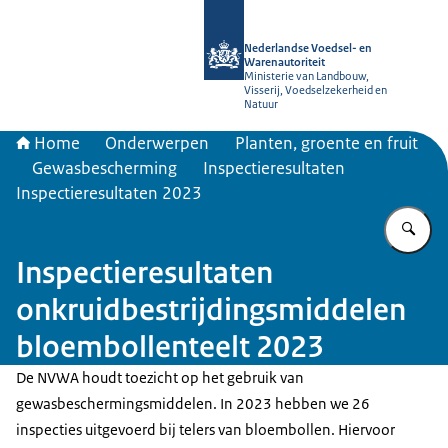
Naar de homepage van NVWA
Nederlandse Voedsel- en
Warenautoriteit
Ministerie van Landbouw,
Visserij, Voedselzekerheid en
Natuur
Home
Onderwerpen
Planten, groente en fruit
Gewasbescherming
Inspectieresultaten
Inspectieresultaten 2023
Vu
Inspectieresultaten
onkruidbestrijdingsmiddelen
bloembollenteelt 2023
De NVWA houdt toezicht op het gebruik van
gewasbeschermingsmiddelen. In 2023 hebben we 26
inspecties uitgevoerd bij telers van bloembollen. Hiervoor