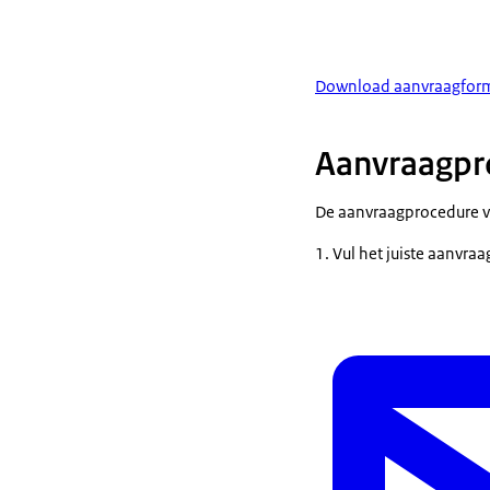
Download aanvraagform
Aanvraagpro
De aanvraagprocedure vo
Vul het juiste aanvraa