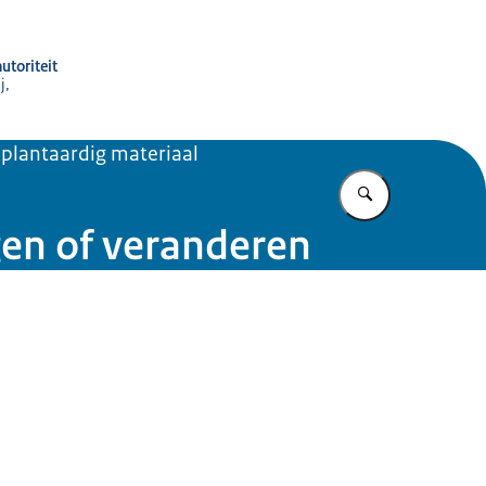
utoriteit
j,
 plantaardig materiaal
Vul in wat u z
gen of veranderen