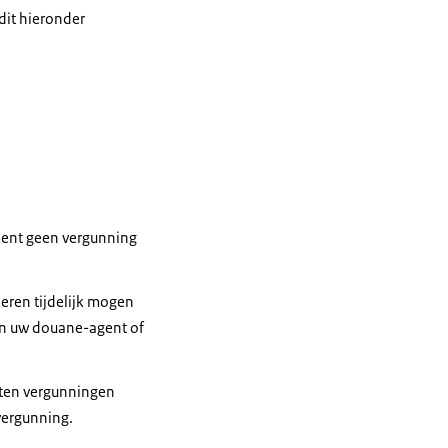
dit hieronder
oment geen vergunning
deren tijdelijk mogen
an uw douane-agent of
rten vergunningen
vergunning.