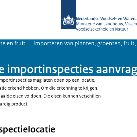
Naar de homepage van NVWA
Nederlandse Voedsel- en Warena
Ministerie van Landbouw, Visseri
Voedselzekerheid en Natuur
te en fruit
Importeren van planten, groenten, fruit,
ie importinspecties aanvra
importinspecties mag laten doen op een locatie,
tie erkend hebben. Om die erkenning te krijgen,
aalde eisen voldoen. Die eisen kunnen verschillen
aardig product.
spectielocatie