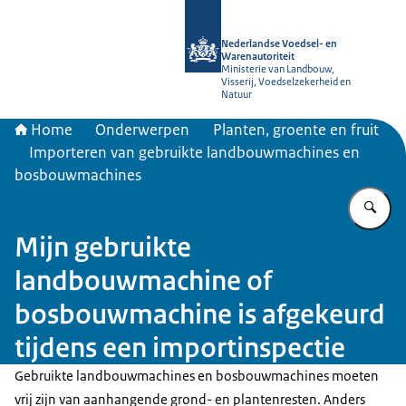
Naar de homepage van NVWA
Nederlandse Voedsel- en
Warenautoriteit
Ministerie van Landbouw,
Visserij, Voedselzekerheid en
Natuur
Home
Onderwerpen
Planten, groente en fruit
Importeren van gebruikte landbouwmachines en
bosbouwmachines
Vu
Mijn gebruikte
landbouwmachine of
bosbouwmachine is afgekeurd
tijdens een importinspectie
Gebruikte landbouwmachines en bosbouwmachines moeten
vrij zijn van aanhangende grond- en plantenresten. Anders