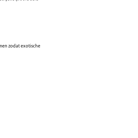
n meeliften met
amboo's meelift in
men zodat exotische
 lichaam is kleiner
 melding maken
formulier in op zijn