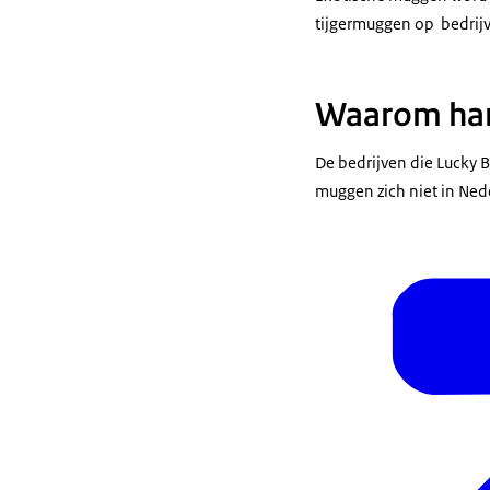
meekomen naa
tijgermuggen op bedrij
Voice over van
doordat hij on
Waarom ha
tweedehands au
de vorm van een
De bedrijven die Lucky 
Inserts:
muggen zich niet in Ned
Close up shots 
De Aziatische t
dan een 10 eur
Talking head E
Als u het verm
naar de NVWA.
Inserts:
Een bewoner maa
computer.