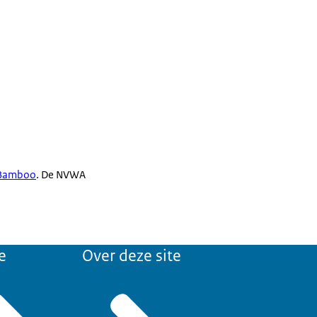
website
 muggen.
. Als het
e nemen en
 Bamboo
. De NVWA
larven van de
e
Over deze site
sche tijgermug
el. Dit middel is