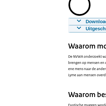
Downloa
Bestrijding v
Uitgesch
21-04-2020
00:
*Intro muziek 
Download
Waarom mo
Beginplaat:
Een Aziatische 
Ondertiteling
De NVWA onderzoekt waa
Voice over van
srt
3.0 KB
brengen op mensen en di
Wij willen niet
ene mens naar de ander
Download
kunnen verspr
Lyme aan mensen overd
Talking head W
Audiobeschri
De Aziatische t
mp3
2,3 MB
Waarom bes
Inserts:
Download
Beelden van re
Exotische muggen worde