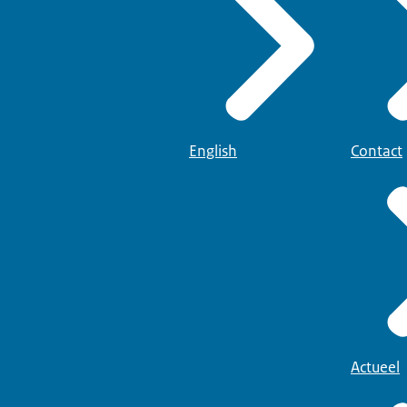
adelijk voor alle zoogdieren en mensen in de omgeving en doodt all
. Daarnaast gaan wij ook op zoek naar adulte muggen. Er worden va
of er muggen rondvliegen.
gt potten en vazen in zijn tuin. Hij schrobt bloembakken en de drin
.
English
Contact
 Aben:
u als burger heel veel doen. Door de broedplaatsen, onder andere b
overal waar water in kan blijven staan, één keer per week te legen.
aar water in staat goed schoonmaken met een borstel zodat de larven
 niet meer kunnen overleven.
n we samen met u.
ische tijgermug in uw wijk of woning, of twijfelt u?
website van de NVWA en maak een melding:
Actueel