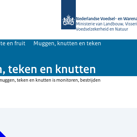
Naar de homepage van NVWA
Nederlandse Voedsel- en Warena
Ministerie van Landbouw, Visseri
Voedselzekerheid en Natuur
te en fruit
Muggen, knutten en teken
, teken en knutten
muggen, teken en knutten is monitoren, bestrijden