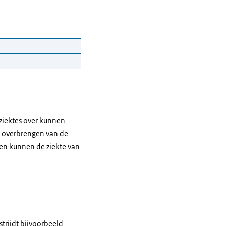
ziektes over kunnen
s overbrengen van de
kkelkoorts zou
en kunnen de ziekte van
n kunnen
rijdt bijvoorbeeld