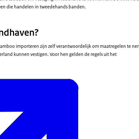
r Nederland.
ven die handelen in tweedehands banden.
 Wietse den Hartog:
der andere meelift met mensen die uit het buitenland komen. Hij ka
ndhaven?
to- of vliegtuigbanden maar het is ook mogelijk dat hij via Lucky B
 eitje.
Bamboo importeren zijn zelf verantwoordelijk om maatregelen te ne
erland kunnen vestigen. Voor hen gelden de regels uit het
van de Aziatische tijgermug.
ijgermug is te herkennen doordat hij helder zwart-wit gekleurd is. Het
ocent-muntje en de vleugels hebben geen vlekjes.
rik Aben:
oeden hebt dat u een tijgermug hebt gevonden kunt u het beste een
kt een foto van de Aziatische tijgermug bij zijn caravan en vult het 