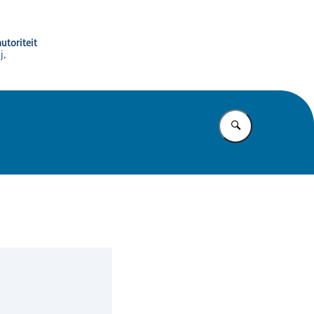
utoriteit
j,
Vul in wat u z