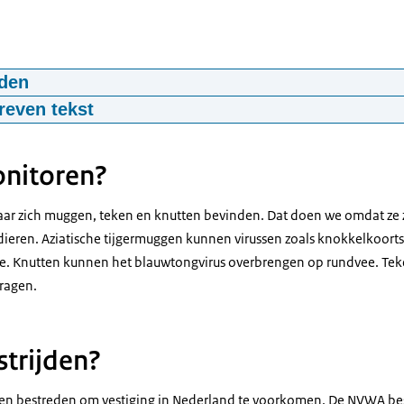
den
an de Aziatische tijgermug
reven tekst
02:09
mp4
284.1 MB
speelt*
nitoren?
tijgermug in uw wijk, wat nu?
r zich muggen, teken en knutten bevinden. Dat doen we omdat ze 
 Wietse den Hartog:
eren. Aziatische tijgermuggen kunnen virussen zoals knokkelkoort
 dat de Aziatische tijgermug zich vestigt in Nederland, omdat hij kno
e. Knutten kunnen het blauwtongvirus overbrengen op rundvee. Tek
eiden.
ragen.
ietse den Hartog:
jving
ijgermug komt in Nederland terecht...
trijden?
izigers, autobanden en Lucky Bamboo's met welke de muggenlarve
n bestreden om vestiging in Nederland te voorkomen. De NVWA best