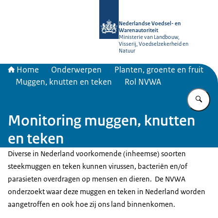
Naar de homepage van NVWA
Nederlandse Voedsel- en
Warenautoriteit
Ministerie van Landbouw,
Visserij, Voedselzekerheid en
Natuur
Home
Onderwerpen
Planten, groente en fruit
Muggen, knutten en teken
Rol NVWA
Vu
Monitoring muggen, knutten
en teken
Diverse in Nederland voorkomende (inheemse) soorten
steekmuggen en teken kunnen virussen, bacteriën en/of
parasieten overdragen op mensen en dieren. De NVWA
onderzoekt waar deze muggen en teken in Nederland worden
aangetroffen en ook hoe zij ons land binnenkomen.