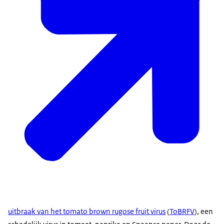
uitbraak van het tomato brown rugose fruit virus
(
ToBRFV
), een