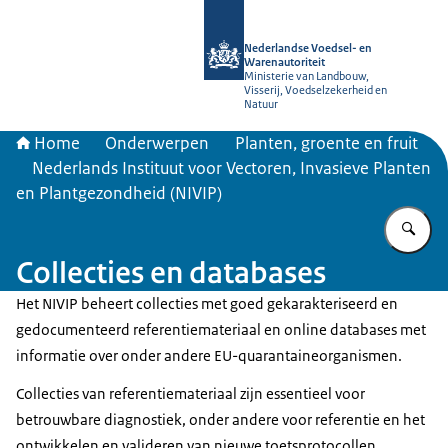
Naar de homepage van NVWA
Nederlandse Voedsel- en
Warenautoriteit
Ministerie van Landbouw,
Visserij, Voedselzekerheid en
Natuur
Home
Onderwerpen
Planten, groente en fruit
Nederlands Instituut voor Vectoren, Invasieve Planten
en Plantgezondheid (NIVIP)
Vu
Collecties en databases
Het NIVIP beheert collecties met goed gekarakteriseerd en
gedocumenteerd referentiemateriaal en online databases met
informatie over onder andere EU-quarantaineorganismen.
Collecties van referentiemateriaal zijn essentieel voor
betrouwbare diagnostiek, onder andere voor referentie en het
ontwikkelen en valideren van nieuwe toetsprotocollen.