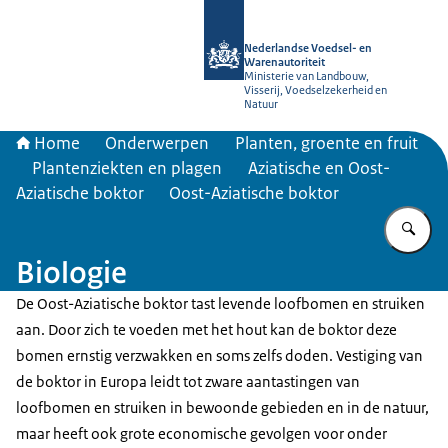
Naar de homepage van NVWA
Nederlandse Voedsel- en
Warenautoriteit
Ministerie van Landbouw,
Visserij, Voedselzekerheid en
Natuur
Home
Onderwerpen
Planten, groente en fruit
Plantenziekten en plagen
Aziatische en Oost-
Aziatische boktor
Oost-Aziatische boktor
Vu
Biologie
De Oost-Aziatische boktor tast levende loofbomen en struiken
aan. Door zich te voeden met het hout kan de boktor deze
bomen ernstig verzwakken en soms zelfs doden. Vestiging van
de boktor in Europa leidt tot zware aantastingen van
loofbomen en struiken in bewoonde gebieden en in de natuur,
maar heeft ook grote economische gevolgen voor onder