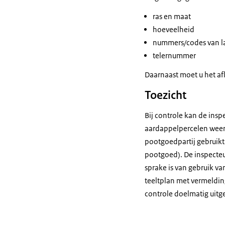
ras en maat
hoeveelheid
nummers/codes van l
telernummer
Daarnaast moet u het af
Toezicht
Bij controle kan de ins
aardappelpercelen weerg
pootgoedpartij gebruikt
pootgoed). De inspecteu
sprake is van gebruik 
teeltplan met vermeldin
controle doelmatig uit