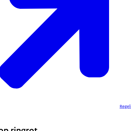
Regel
p ringrot