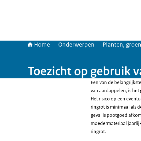
Home
Onderwerpen
Planten, groen
Toezicht op gebruik 
Een van de belangrijkste
van aardappelen, is het 
Het risico op een event
ringrot is minimaal als 
geval is pootgoed afkom
moedermateriaal jaarlij
ringrot.