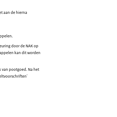
et aan de hierna
appelen.
 keuring door de NAK op
dappelen kan dit worden
k van pootgoed. Na het
ltvoorschriften'