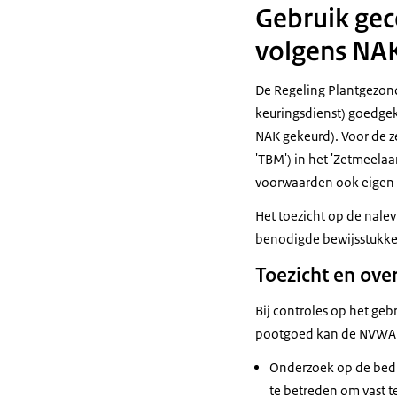
Gebruik gec
volgens NAK
De Regeling Plantgezond
keuringsdienst) goedgek
NAK gekeurd). Voor de z
'TBM') in het 'Zetmeel
voorwaarden ook eigen 
Het toezicht op de nale
benodigde bewijsstukke
Toezicht en ove
Bij controles op het ge
pootgoed kan de NVWA 
Onderzoek op de bedr
te betreden om vast t