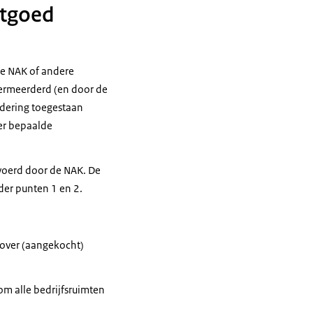
otgoed
de NAK of andere
vermeerderd (en door de
rdering toegestaan
er bepaalde
evoerd door de NAK. De
er punten 1 en 2.
 over (aangekocht)
m alle bedrijfsruimten