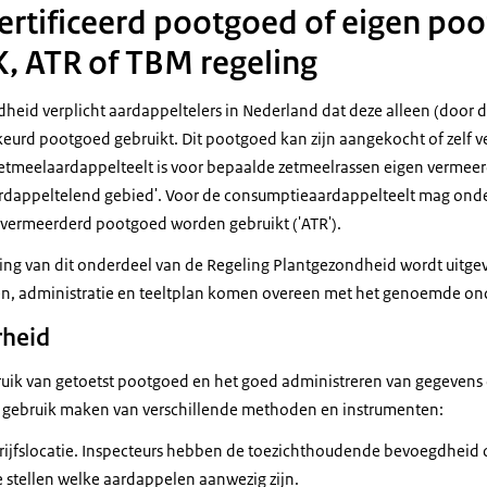
ertificeerd pootgoed of eigen po
, ATR of TBM regeling
heid verplicht aardappeltelers in Nederland dat deze alleen (door 
eurd pootgoed gebruikt. Dit pootgoed kan zijn aangekocht of zelf 
etmeelaardappelteelt is voor bepaalde zetmeelrassen eigen vermee
aardappeltelend gebied'. Voor de consumptieaardappelteelt mag ond
vermeerderd pootgoed worden gebruikt ('ATR').
ving van dit onderdeel van de Regeling Plantgezondheid wordt uitg
n, administratie en teeltplan komen overeen met het genoemde ond
rheid
bruik van getoetst pootgoed en het goed administreren van gegevens
gebruik maken van verschillende methoden en instrumenten:
ijfslocatie. Inspecteurs hebben de toezichthoudende bevoegdheid o
e stellen welke aardappelen aanwezig zijn.