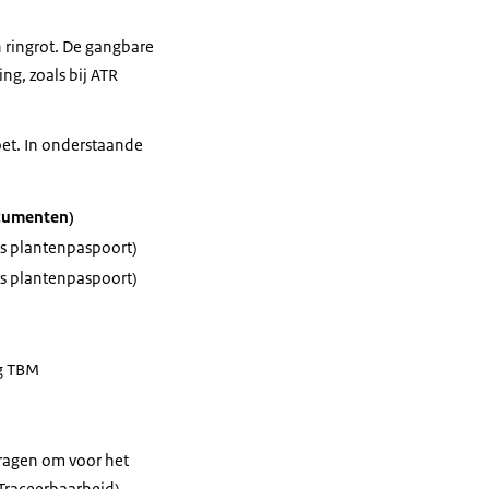
n ringrot. De gangbare
ng, zoals bij ATR
et. In onderstaande
ocumenten)
ens plantenpaspoort)
ens plantenpaspoort)
ng TBM
 vragen om voor het
Traceerbaarheid).