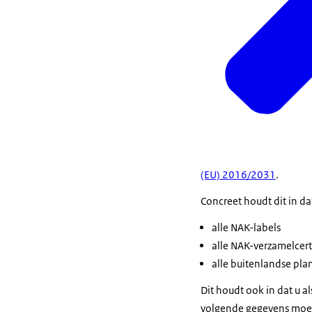
(EU) 2016/2031
.
Concreet houdt dit in d
alle NAK-labels
alle NAK-verzamelcert
alle buitenlandse pl
Dit houdt ook in dat u 
volgende gegevens moete