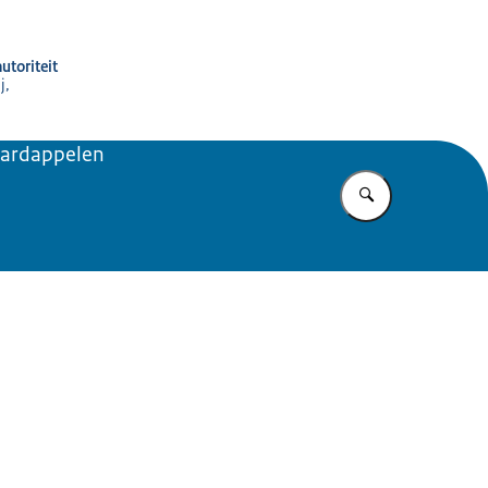
utoriteit
j,
 aardappelen
Vul in wat u z