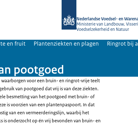
Naar de homepage van NVWA
Nederlandse Voedsel- en Warena
Ministerie van Landbouw, Visseri
Voedselzekerheid en Natuur
te en fruit
Plantenziekten en plagen
Ringrot bij
van pootgoed
 waarborgen voor een bruin- en ringrot-vrije teelt
gebruik van pootgoed dat vrij is van deze ziekten.
uele besmetting van het pootgoed met bruin- of
deze is voorzien van een plantenpaspoort. In dat
stig van een vermeerderingslijn, waarbij het
ks is onderzocht op én vrij bevonden van bruin- en