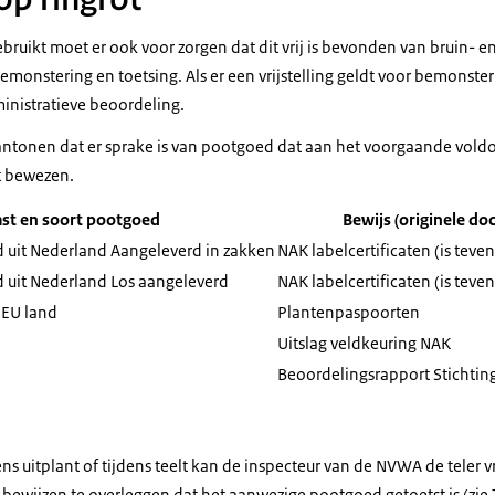
bruikt moet er ook voor zorgen dat dit vrij is bevonden van bruin- e
monstering en toetsing. Als er een vrijstelling geldt voor bemonsteri
ministratieve beoordeling.
ntonen dat er sprake is van pootgoed dat aan het voorgaande voldo
dt bewezen.
t en soort pootgoed
Bewijs (originele d
d uit Nederland Aangeleverd in zakken
NAK labelcertificaten (is tev
d uit Nederland Los aangeleverd
NAK labelcertificaten (is tev
 EU land
Plantenpaspoorten
Uitslag veldkeuring NAK
Beoordelingsrapport Stichti
dens uitplant of tijdens teelt kan de inspecteur van de NVWA de teler
ewijzen te overleggen dat het aanwezige pootgoed getoetst is (zie 