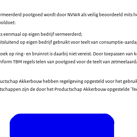
ermeerderd pootgoed wordt door NVWA als veilig beoordeeld mits h
voldoet:
ts eenmaal op eigen bedrijf vermeerderd;
tsluitend op eigen bedrijf gebruikt voor teelt van consumptie-aard
ek op ring- en bruinrot is daarbij niet vereist. Door toepassen van
nform TBM regels telen van pootgoed voor de teelt van zetmeelaar
ductschap Akkerbouw hebben regelgeving opgesteld voor het gebrui
schappen zijn de door het Productschap Akkerbouw opgestelde 'Tee