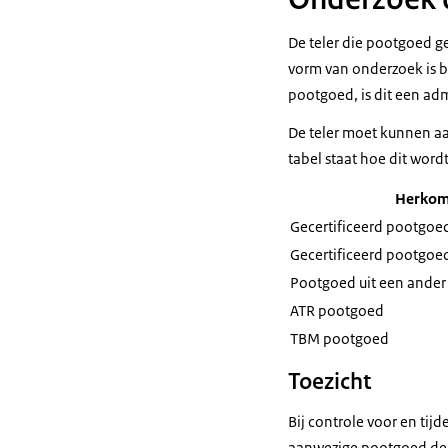
De teler die pootgoed ge
vorm van onderzoek is be
pootgoed, is dit een ad
De teler moet kunnen aa
tabel staat hoe dit wor
Herkoms
Gecertificeerd pootgoe
Gecertificeerd pootgoe
Pootgoed uit een ander
ATR pootgoed
TBM pootgoed
Toezicht
Bij controle voor en tij
aanwezige pootgoed de b