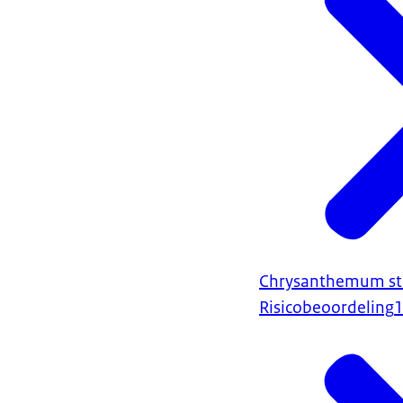
Chrysanthemum stem
Risicobeoordeling