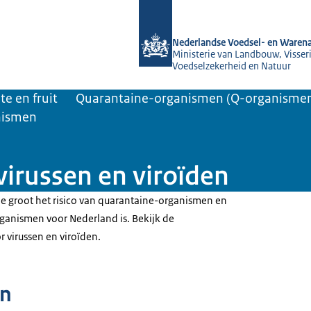
Naar de homepage van NVWA
Nederlandse Voedsel- en Warena
Ministerie van Landbouw, Visseri
Voedselzekerheid en Natuur
te en fruit
Quarantaine-organismen (Q-organisme
nismen
virussen en viroïden
 groot het risico van quarantaine-organismen en
ganismen voor Nederland is. Bekijk de
 virussen en viroïden.
n