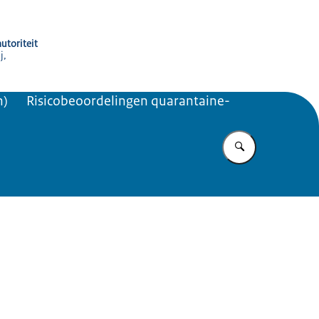
utoriteit
j,
n)
Risicobeoordelingen quarantaine-
Vul in wat u z