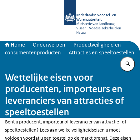
Naar de homepage van NVWA
Nederlandse Voedsel- en
Warenautoriteit
Ministerie van Landbouw,
Visserij, Voedselzekerheid en
Natuur
Home
Onderwerpen
Productveiligheid en
consumentenproducten
Attracties en speeltoestellen
Vu
Wettelijke eisen voor
producenten, importeurs en
leveranciers van attracties of
speeltoestellen
Bent u producent, importeur of leverancier van attractie- of
speeltoestellen? Lees aan welke veiligheidseisen u moet
voldoen voordat u een toestel op de markt brengt. Deze eisen