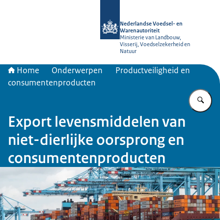
Naar de homepage van NVWA
Nederlandse Voedsel- en
Warenautoriteit
Ministerie van Landbouw,
Visserij, Voedselzekerheid en
Natuur
Home
Onderwerpen
Productveiligheid en
consumentenproducten
Vu
Export levensmiddelen van
niet-dierlijke oorsprong en
consumentenproducten