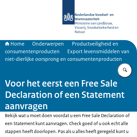
Naar de homepage van NVWA
Nederlandse Voedsel- en
Warenautoriteit
Ministerie van Landbouw,
Visserij, Voedselzekerheid en
Natuur
Home
Onderwerpen
Productveiligheid en
consumentenproducten
Export levensmiddelen van
niet-dierlijke oorsprong en consumentenproducten
Vu
Voor het eerst een Free Sale
Declaration of een Statement
aanvragen
Bekijk wat u moet doen voordat u een
Free Sale Declaration
of
een
Statement
kunt aanvragen. Check goed of u ook echt alle
stappen heeft doorlopen. Pas als u alles heeft geregeld kunt u