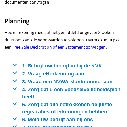
documenten aanvragen.
Planning
Hou er rekening mee dat het gemiddeld ongeveer 8 weken
duurt om aan alle voorwaarden te voldoen. Daarna kunt u pas
een
Free Sale Declaration of een Statement aanvragen
.
1. Schrijf uw bedrijf in bij de KVK
Uw bedrijf moet gevestigd zijn in Nederland en zijn
2. Vraag eHerkenning aan
Vraag
3. Vraag een NVWA-klantnummer aan
U vraagt een klantnummer aan via het
4. Zorg dat u een Voedselveiligheidsplan
heeft
Exporteert u eetwaren en drinkwaren, of grondstoffen
5. Zorg dat alle betrokkenen de juiste
en hulpstoffen die worden toegevoegd of gebruikt in
registraties of erkenningen hebben
een levensmiddel? Dan moet u een
Alle betrokken partijen moeten de wettelijk vereiste
6. Meld uw bedrijf aan bij ons
Voedselveiligheidsplan hebben met alle benodigde
registraties en erkenningen hebben. Denk aan de