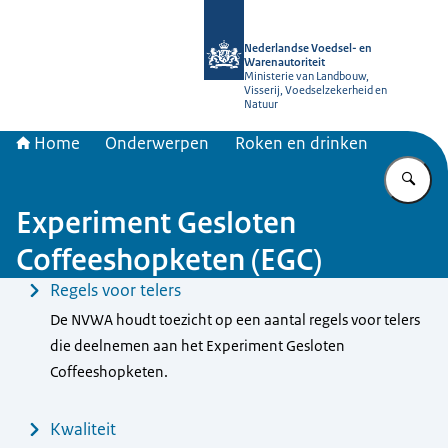
Naar de homepage van NVWA
Nederlandse Voedsel- en
Warenautoriteit
Ministerie van Landbouw,
Visserij, Voedselzekerheid en
Natuur
Home
Onderwerpen
Roken en drinken
Vu
Experiment Gesloten
Coffeeshopketen (EGC)
Menu
Regels voor telers
De NVWA houdt toezicht op een aantal regels voor telers
die deelnemen aan het Experiment Gesloten
Coffeeshopketen.
Kwaliteit