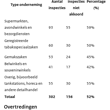
Aantal
inspecties
Percentage
Type onderneming
inspecties
niet
(%)
akkoord
Supermarkten,
avondwinkels en
93
55
59%
bezorgdiensten
Geregistreerde
60
30
50%
tabaksspeciaalzaken
Gemakszaken
53
24
45%
Belwinkels en
41
17
42%
souvenirwinkels
Overig, bijvoorbeeld
tankstations, horeca en
55
30
55%
andere detailhandel
Totaal
302
156
52%
Overtredingen