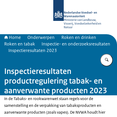
Naar de homepage van NVWA
Nederlandse Voedsel- en
Warenautoriteit
Ministerie van Landbouw,
Visserij, Voedselzekerheid en
Natuur
Home
Onderwerpen
Roken en drinken
Roken en tabak
Inspectie- en onderzoeksresultaten
Inspectieresultaten 2023
Vu
Inspectieresultaten
productregulering tabak- en
aanverwante producten 2023
In de Tabaks- en rookwarenwet staan regels voor de
samenstelling en de verpakking van tabaksproducten en
aanverwante producten (zoals vapes). De NVWA houdt hier