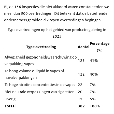
Bij de 156 inspecties die niet akkoord waren constateerden we
meer dan 300 overtredingen. Dit betekent dat de betreffende
ondernemers gemiddeld 2 typen overtredingen begingen.
Type overtredingen op het gebied van productregulering in
2023
Percentage
Type overtreding
Aantal
(%)
Afwezigheid gezondheidswaarschuwing op
123
41%
verpakking vapes
Te hoog volume e-liquid in vapes of
122
40%
navulverpakkingen
Te hoge nicotineconcentraties in de vapes
22
7%
Niet neutrale verpakkingen van sigaretten
20
7%
Overig
15
5%
Totaal
302
100%