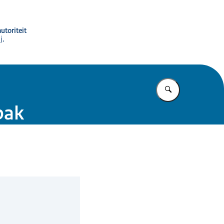
utoriteit
j,
Vul in wat u z
bak