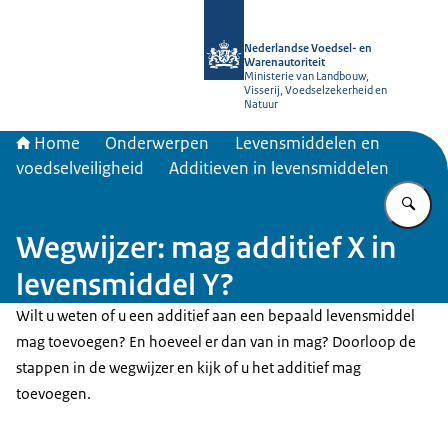
Naar de homepage van NVWA
Nederlandse Voedsel- en
Warenautoriteit
Ministerie van Landbouw,
Visserij, Voedselzekerheid en
Natuur
Home
Onderwerpen
Levensmiddelen en
voedselveiligheid
Additieven in levensmiddelen
Vu
Wegwijzer: mag additief X in
levensmiddel Y?
Wilt u weten of u een additief aan een bepaald levensmiddel
mag toevoegen? En hoeveel er dan van in mag? Doorloop de
stappen in de wegwijzer en kijk of u het additief mag
toevoegen.