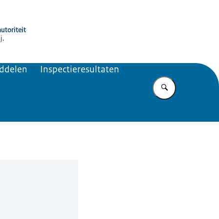
utoriteit
j,
iddelen
Inspectieresultaten
Vul in wat u z