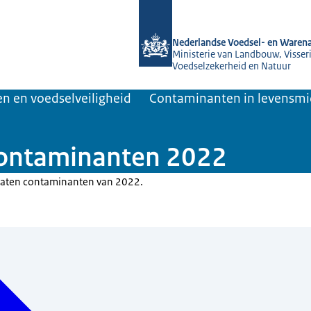
Naar de homepage van NVWA
Nederlandse Voedsel- en Warena
Ministerie van Landbouw, Visseri
Voedselzekerheid en Natuur
n en voedselveiligheid
Contaminanten in levensm
 contaminanten 2022
ltaten contaminanten van 2022.