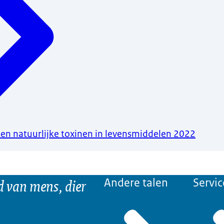
ten natuurlijke toxinen in levensmiddelen 2022
d van mens, dier
Andere talen
Servic