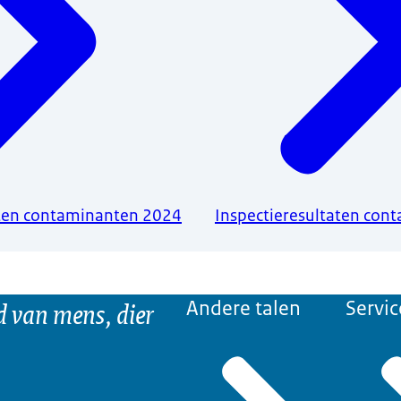
aten contaminanten 2024
Inspectieresultaten con
d van mens, dier
Andere talen
Servic