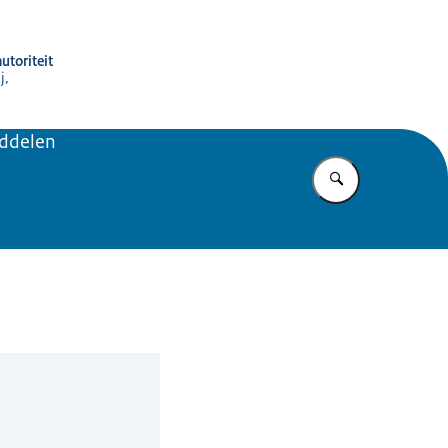
utoriteit
j,
iddelen
Vul in wat u z