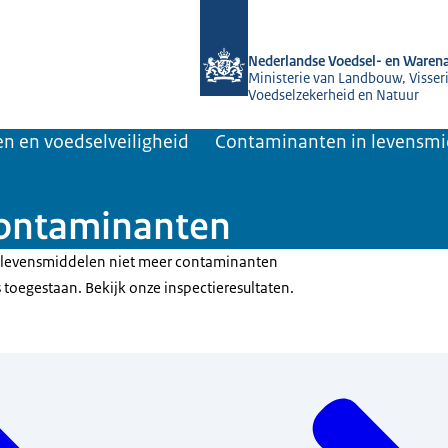
Naar de homepage van NVWA
Nederlandse Voedsel- en Warena
Ministerie van Landbouw, Visseri
Voedselzekerheid en Natuur
n en voedselveiligheid
Contaminanten in levensm
contaminanten
 levensmiddelen niet meer contaminanten
s toegestaan. Bekijk onze inspectieresultaten.