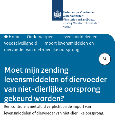
Naar de homepage van NVWA
Nederlandse Voedsel- en
Warenautoriteit
Ministerie van Landbouw,
Visserij, Voedselzekerheid en
Natuur
Home
Onderwerpen
Levensmiddelen en
voedselveiligheid
Import levensmiddelen en
diervoeder van niet-dierlijke oorsprong
Vu
Moet mijn zending
levensmiddelen of diervoeder
van niet-dierlijke oorsprong
gekeurd worden?
Een controle is niet altijd verplicht bij de import van
levensmiddelen of diervoeder van niet-dierlijke oorsprong.