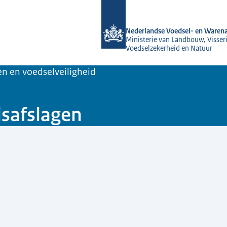
Naar de homepage van NVWA
Nederlandse Voedsel- en Warena
Ministerie van Landbouw, Visseri
Voedselzekerheid en Natuur
n en voedselveiligheid
isafslagen