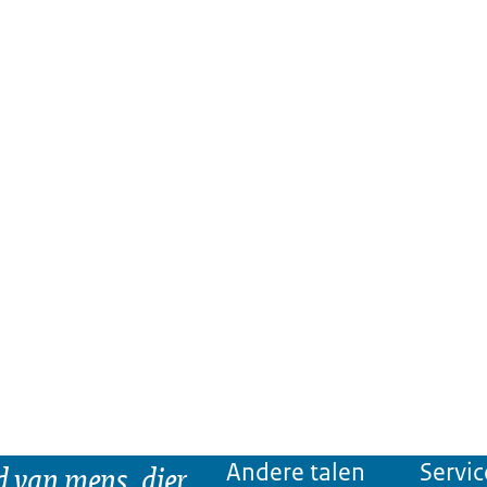
d van mens, dier
Andere talen
Servic