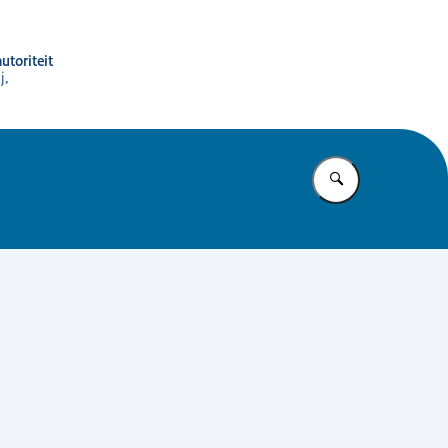
utoriteit
j,
Vul in wat u z