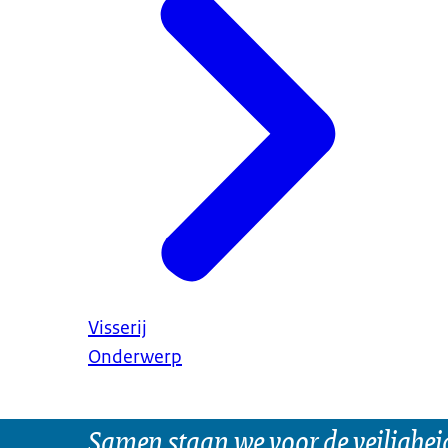
Visserij
Onderwerp
Samen staan we voor de veilighei