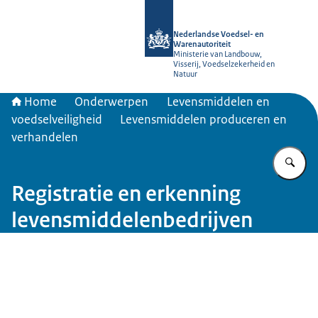
Naar de homepage van NVWA
Nederlandse Voedsel- en
Warenautoriteit
Ministerie van Landbouw,
Visserij, Voedselzekerheid en
Natuur
Home
Onderwerpen
Levensmiddelen en
voedselveiligheid
Levensmiddelen produceren en
verhandelen
Vu
Registratie en erkenning
levensmiddelenbedrijven