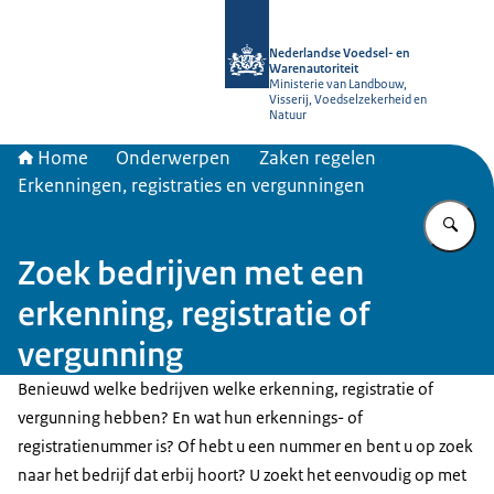
Naar de homepage van NVWA
Nederlandse Voedsel- en
Warenautoriteit
Ministerie van Landbouw,
Visserij, Voedselzekerheid en
Natuur
Home
Onderwerpen
Zaken regelen
Erkenningen, registraties en vergunningen
Vu
Zoek bedrijven met een
erkenning, registratie of
vergunning
Benieuwd welke bedrijven welke erkenning, registratie of
vergunning hebben? En wat hun erkennings- of
registratienummer is? Of hebt u een nummer en bent u op zoek
naar het bedrijf dat erbij hoort? U zoekt het eenvoudig op met