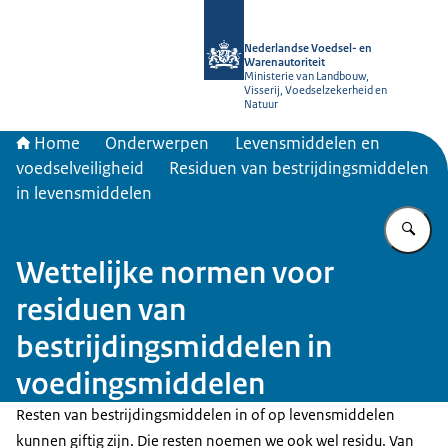
Naar de homepage van NVWA
Nederlandse Voedsel- en
Warenautoriteit
Ministerie van Landbouw,
Visserij, Voedselzekerheid en
Natuur
Home
Onderwerpen
Levensmiddelen en
voedselveiligheid
Residuen van bestrijdingsmiddelen
in levensmiddelen
Vu
Wettelijke normen voor
residuen van
bestrijdingsmiddelen in
voedingsmiddelen
Resten van bestrijdingsmiddelen in of op levensmiddelen
kunnen giftig zijn. Die resten noemen we ook wel residu. Van