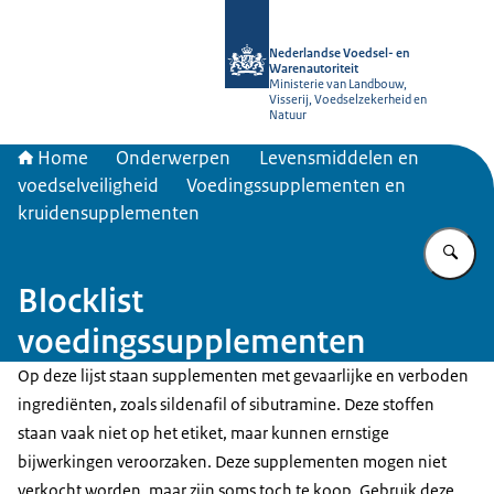
Naar de homepage van NVWA
Nederlandse Voedsel- en
Warenautoriteit
Ministerie van Landbouw,
Visserij, Voedselzekerheid en
Natuur
Home
Onderwerpen
Levensmiddelen en
voedselveiligheid
Voedingssupplementen en
kruidensupplementen
Vu
Blocklist
voedingssupplementen
Op deze lijst staan supplementen met gevaarlijke en verboden
ingrediënten, zoals sildenafil of sibutramine. Deze stoffen
staan vaak niet op het etiket, maar kunnen ernstige
bijwerkingen veroorzaken. Deze supplementen mogen niet
verkocht worden, maar zijn soms toch te koop. Gebruik deze