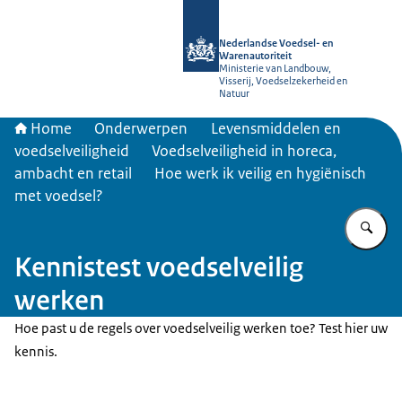
Naar de homepage van NVWA
Nederlandse Voedsel- en
Warenautoriteit
Ministerie van Landbouw,
Visserij, Voedselzekerheid en
Natuur
Home
Onderwerpen
Levensmiddelen en
voedselveiligheid
Voedselveiligheid in horeca,
ambacht en retail
Hoe werk ik veilig en hygiënisch
met voedsel?
Vu
Kennistest voedselveilig
werken
Hoe past u de regels over voedselveilig werken toe? Test hier uw
kennis.