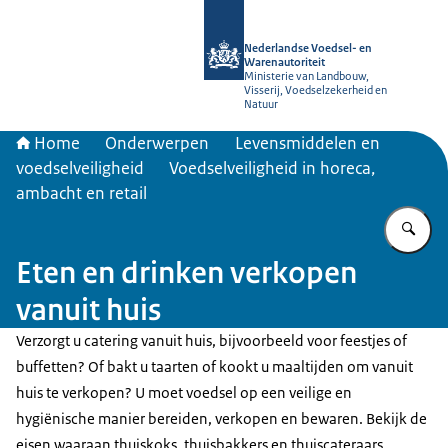
Naar de homepage van NVWA
Nederlandse Voedsel- en
Warenautoriteit
Ministerie van Landbouw,
Visserij, Voedselzekerheid en
Natuur
Home
Onderwerpen
Levensmiddelen en
voedselveiligheid
Voedselveiligheid in horeca,
ambacht en retail
Vu
Eten en drinken verkopen
vanuit huis
Verzorgt u catering vanuit huis, bijvoorbeeld voor feestjes of
buffetten? Of bakt u taarten of kookt u maaltijden om vanuit
huis te verkopen? U moet voedsel op een veilige en
hygiënische manier bereiden, verkopen en bewaren. Bekijk de
eisen waaraan thuiskoks, thuisbakkers en thuiscateraars