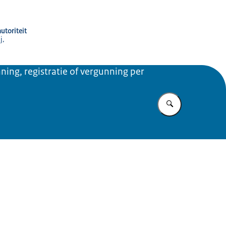
utoriteit
j,
ning, registratie of vergunning per
Vul in wat u z