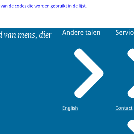
 van de codes die worden gebruikt in de lijst
.
d van mens, dier
Andere talen
Servic
English
Contact