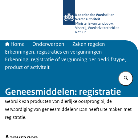
Naar de homepage van NVWA
Nederlandse Voedsel- en
Warenautoriteit
Ministerie van Landbouw,
Visserij, Voedselzekerheid en
Natuur
Home
Onderwerpen
Zaken regelen
Erkenningen, registraties en vergunningen
Erkenning, registratie of vergunning per bedrijfstype,
product of activiteit
Vu
Geneesmiddelen: registratie
Gebruik van producten van dierlijke oorsprong bij de
vervaardiging van geneesmiddelen? Dan heeft u te maken met
registratie.
Aanvragen