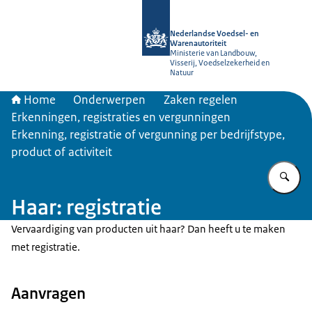
Naar de homepage van NVWA
Nederlandse Voedsel- en
Warenautoriteit
Ministerie van Landbouw,
Visserij, Voedselzekerheid en
Natuur
Home
Onderwerpen
Zaken regelen
Erkenningen, registraties en vergunningen
Erkenning, registratie of vergunning per bedrijfstype,
product of activiteit
Vu
Haar: registratie
Vervaardiging van producten uit haar? Dan heeft u te maken
met registratie.
Aanvragen