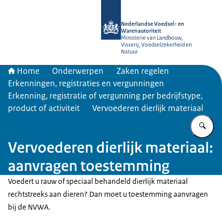
Naar de homepage van NVWA
Nederlandse Voedsel- en
Warenautoriteit
Ministerie van Landbouw,
Visserij, Voedselzekerheid en
Natuur
Home
Onderwerpen
Zaken regelen
Erkenningen, registraties en vergunningen
Erkenning, registratie of vergunning per bedrijfstype,
product of activiteit
Vervoederen dierlijk materiaal
Vu
Vervoederen dierlijk materiaal:
aanvragen toestemming
Voedert u rauw of speciaal behandeld dierlijk materiaal
rechtstreeks aan dieren? Dan moet u toestemming aanvragen
bij de NVWA.