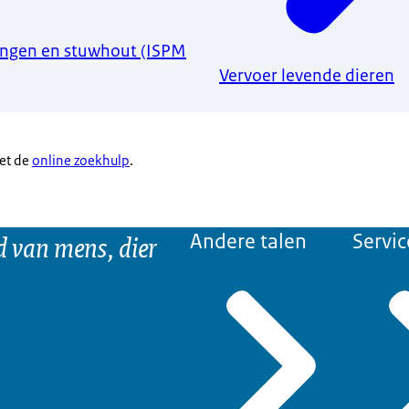
ngen en stuwhout (ISPM
Vervoer levende dieren
met de
online zoekhulp
.
d van mens, dier
Andere talen
Servic