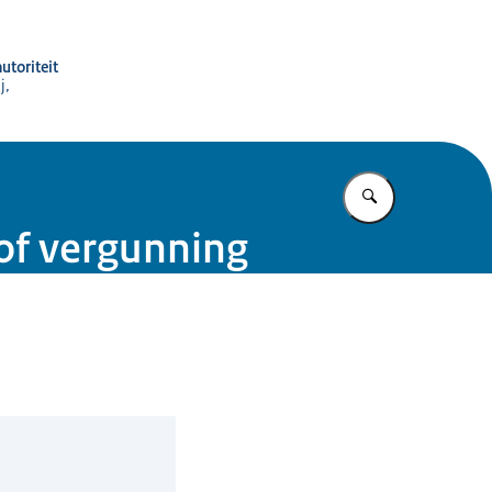
utoriteit
j,
Vul in wat u z
 of vergunning