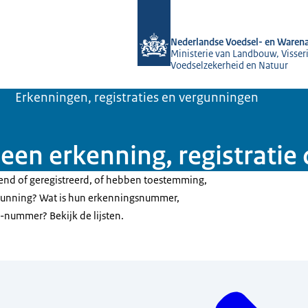
Naar de homepage van NVWA
Nederlandse Voedsel- en Warena
Ministerie van Landbouw, Visseri
Voedselzekerheid en Natuur
Erkenningen, registraties en vergunningen
 een erkenning, registratie
kend of geregistreerd, of hebben toestemming,
gunning? Wat is hun erkenningsnummer,
-nummer? Bekijk de lijsten.