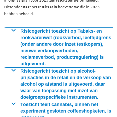
In ons jaarplan voor 2023 zijn resultaten geformuleerd.
Hieronder staat per resultaat in hoeverre we die in 2023
hebben behaald.
Risicogericht toezicht op Tabaks- en
rookwarenwet (rookverbod, leeftijdgrens
(onder andere door inzet testkopers),
nieuwe verkoopverboden,
reclameverbod, productregulering) is
uitgevoerd.
Tabaks- en rookwarenwet: leeftijdgrens
Risicogericht toezicht op alcohol-
prijsacties in de retail en de verkoop van
Het risicogericht toezicht op de naleving van de
alcohol op afstand is uitgevoerd, daar
leeftijdgrens voor tabak en aanverwante producten
waar van toepassing met inzet van
(zoals vapes) is in 2023 gecontinueerd op basis van
doelgroepspecifieke instrumenten.
herinspecties, meldingen en
hotspots
naar aanleiding
Bij het toezicht op te hoge prijsacties in de retail en bij
Toezicht teelt cannabis, binnen het
van verkenningen (plekken waar veel jongeren kunnen
de leeftijdscontrole bij online verkoop, wordt gefocust
experiment gesloten coffeeshopketen, is
komen). Daarbij hebben we onder andere testkopers