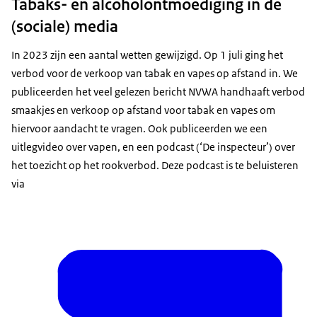
schendingen van wet- en regelgeving. Het sociale
Tabaks- en alcoholontmoediging in de
mediaplatform onderneemt vervolgens actie op basis
(sociale) media
van deze meldingen. Dit resulteerde in het verwijderen
In 2023 zijn een aantal wetten gewijzigd. Op 1 juli ging het
van posts of accounts.
verbod voor de verkoop van tabak en vapes op afstand in. We
Tabaks- en rookwarenwet: producteisen
publiceerden het veel gelezen bericht
NVWA handhaaft verbod
In 2023 is het toezicht voortgezet op niet-toegestane
smaakjes en verkoop op afstand voor tabak en vapes
om
producten die voor jongeren aantrekkelijk zijn. Het
hiervoor aandacht te vragen. Ook publiceerden we een
betreft voornamelijk nicotinezakjes en vapes met een
uitlegvideo over vapen, en een podcast (‘De inspecteur’) over
te hoog nicotinegehalte. Zo zijn 22 grote partijen
het toezicht op het rookverbod. Deze podcast is te beluisteren
nicotinezakjes in bewaring genomen, onder andere
via
naar aanleiding van signalen van bijvoorbeeld de
politie of douane. Hierdoor is voorkomen dat deze
producten in Nederland in de handel zijn gekomen.
Daarnaast zijn voorbereidingen getroffen om vanaf 1
januari 2024 toezicht te kunnen houden op het
smaakjesverbod voor vapes. Alleen vapes met een
tabakssmaak zijn vanaf 1 januari 2024 nog toegestaan.