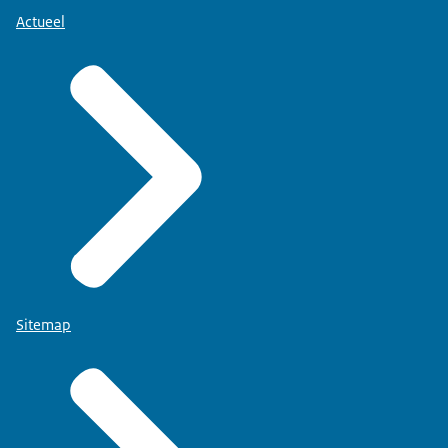
zijn eigenlijk chemische mengsels en er komt geen
Actueel
vitamine aan te pas. Sterker nog, die mogen niet
eens toegevoegd worden.
Presentatrice:
Wil je meer weten over deze regels of zie je dat een
webshop of een andere ondernemer zich niet aan
één van deze regels houdt? Ga dan naar onze
website. www.nvwa.nl/vapen.
Logo Nederlandse Voedsel- en Warenautoriteit,
Ministerie van Landbouw, Natuur en
Voedselkwaliteit verschijnt in beeld.
Sitemap
Beeldtekst: www.nvwa.nl/vapen.
*Muziek speelt en fadet uit*