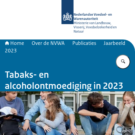
Naar de homepage van NVWA
Nederlandse Voedsel- en
Warenautoriteit
Ministerie van Landbouw,
Visserij, Voedselzekerheid en
Natuur
Home
Over de NVWA
Publicaties
Jaarbeeld
2023
Vu
Tabaks- en
alcoholontmoediging in 2023