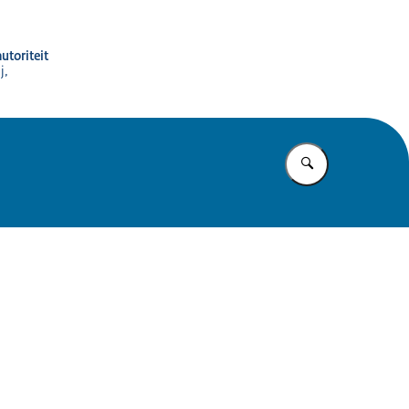
utoriteit
j,
Vul in wat u z