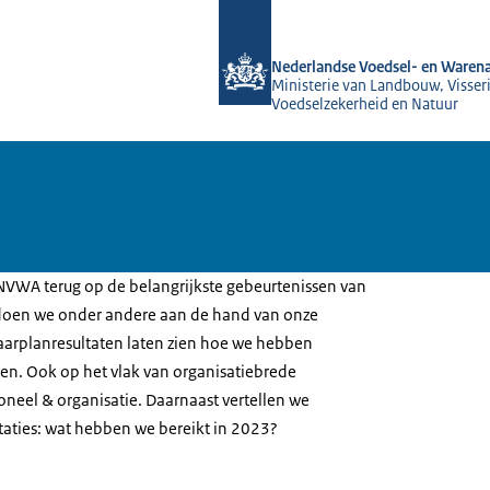
Naar de homepage van NVWA
Nederlandse Voedsel- en Warena
Ministerie van Landbouw, Visseri
Voedselzekerheid en Natuur
e NVWA terug op de belangrijkste gebeurtenissen van
 doen we onder andere aan de hand van onze
aarplanresultaten laten zien hoe we hebben
n. Ook op het vlak van organisatiebrede
neel & organisatie. Daarnaast vertellen we
staties: wat hebben we bereikt in 2023?