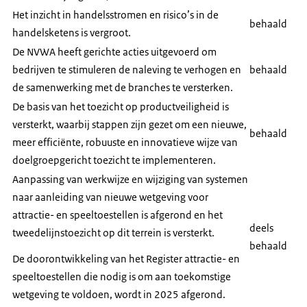
digitale inspectietool, die de inspecteur ondersteunt bij
Het inzicht in handelsstromen en risico’s in de
een passende toezichtstrategie.
behaald
de controle op het rechtmatig gebruik van
handelsketens is vergroot.
energielabels.
De NVWA heeft gerichte acties uitgevoerd om
bedrijven te stimuleren de naleving te verhogen en
behaald
de samenwerking met de branches te versterken.
De basis van het toezicht op productveiligheid is
versterkt, waarbij stappen zijn gezet om een nieuwe,
behaald
meer efficiënte, robuuste en innovatieve wijze van
doelgroepgericht toezicht te implementeren.
Aanpassing van werkwijze en wijziging van systemen
naar aanleiding van nieuwe wetgeving voor
attractie- en speeltoestellen is afgerond en het
deels
tweedelijnstoezicht op dit terrein is versterkt.
behaald
De doorontwikkeling van het Register attractie- en
speeltoestellen die nodig is om aan toekomstige
wetgeving te voldoen, wordt in 2025 afgerond.