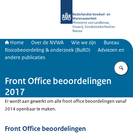
Naar de homepage van NVWA
Nederlandse Voedsel- en
Warenautoriteit
Ministerie van Landbouw,
Visserij, Voedselzekerheid en
Natuur
Home
Over de NVWA
Wie we zijn
Bureau
Risicobeoordeling & onderzoek (BuRO)
Adviezen en
andere publicaties
Vu
Front Office beoordelingen
2017
Er wordt aan gewerkt om alle front office beoordelingen vanaf
2014 openbaar te maken.
Front Office beoordelingen