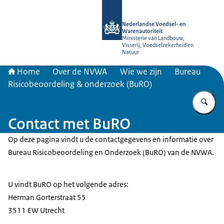
Naar de homepage van NVWA
Nederlandse Voedsel- en
Warenautoriteit
Ministerie van Landbouw,
Visserij, Voedselzekerheid en
Natuur
Home
Over de NVWA
Wie we zijn
Bureau
Risicobeoordeling & onderzoek (BuRO)
Vu
Contact met BuRO
Op deze pagina vindt u de contactgegevens en informatie over
Bureau Risicobeoordeling en Onderzoek (BuRO) van de NVWA.
U vindt BuRO op het volgende adres:
Herman Gorterstraat 55
3511 EW Utrecht