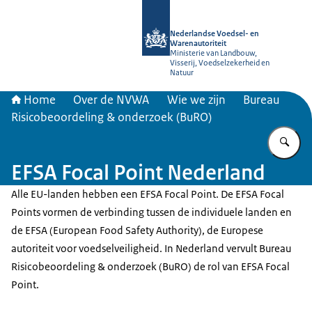
Naar de homepage van NVWA
Nederlandse Voedsel- en
Warenautoriteit
Ministerie van Landbouw,
Visserij, Voedselzekerheid en
Natuur
Home
Over de NVWA
Wie we zijn
Bureau
Risicobeoordeling & onderzoek (BuRO)
Vu
EFSA Focal Point Nederland
Alle EU-landen hebben een EFSA Focal Point. De EFSA Focal
Points vormen de verbinding tussen de individuele landen en
de EFSA (European Food Safety Authority), de Europese
autoriteit voor voedselveiligheid. In Nederland vervult Bureau
Risicobeoordeling & onderzoek (BuRO) de rol van EFSA Focal
Point.