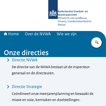
Naar de homepage van NVWA
Nederlandse Voedsel- en
Warenautoriteit
Ministerie van Landbouw,
Visserij, Voedselzekerheid en
Natuur
Home
Over de NVWA
Wie we zijn
Vu
Onze directies
Menu
Directie NVWA
De directie van de NVWA bestaat uit de inspecteur-
generaal en de directeuren.
Directie Strategie
Coördineert onze meerjarenplanning en bewaakt de
missie en visie, kerntaken en doelstellingen.