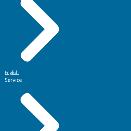
Laboratoria
Inlichtingen- en Opsporingsdienst
Klant, bedrijf en consument
Directie Slachttoezicht
Directie Handelstoezicht
Directie Interne Organisatie
English
Service