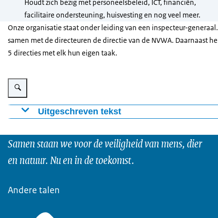
Houdt zich bezig met personeelsbeleid, ICT, financiën,
facilitaire ondersteuning, huisvesting en nog veel meer.
Onze organisatie staat onder leiding van een inspecteur-generaal.
samen met de directeuren de directie van de NVWA. Daarnaast h
5 directies met elk hun eigen taak.
Vergroot afbeelding Organogram Nederlandse Voedsel- en Warenautoriteit
Uitgeschreven tekst
NVWA
Samen staan we voor de veiligheid van mens, dier
Directie Strategie
en natuur. Nu en in de toekomst.
Bureau Risicobeoordeling & onderzoek (BuRO) (Ona
Juridische zaken
Directie Handhaven
Andere talen
Regie & expertise
Inspectie