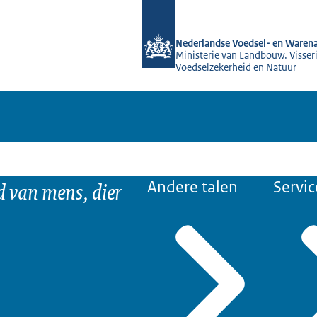
Naar de homepage van NVWA
Nederlandse Voedsel- en Warena
Ministerie van Landbouw, Visseri
Voedselzekerheid en Natuur
d van mens, dier
Andere talen
Servic