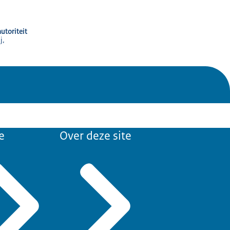
utoriteit
j,
e
Over deze site