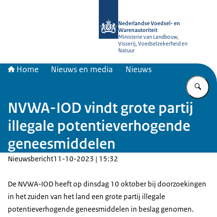
Naar de homepage van NVWA
Nederlandse Voedsel- en
Warenautoriteit
Ministerie van Landbouw,
Visserij, Voedselzekerheid en
Natuur
Home
Nieuws en media
Nieuws
Vu
NVWA-IOD vindt grote partij
illegale potentieverhogende
geneesmiddelen
Nieuwsbericht
11-10-2023 | 15:32
De NVWA-IOD heeft op dinsdag 10 oktober bij doorzoekingen
in het zuiden van het land een grote partij illegale
potentieverhogende geneesmiddelen in beslag genomen.