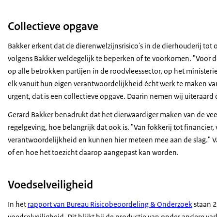
Collectieve opgave
Bakker erkent dat de dierenwelzijnsrisico's in de dierhouderij tot o
volgens Bakker weldegelijk te beperken of te voorkomen. "Voo
op alle betrokken partijen in de roodvleessector, op het minister
elk vanuit hun eigen verantwoordelijkheid écht werk te maken van
urgent, dat is een collectieve opgave. Daarin nemen wij uiteraard
Gerard Bakker benadrukt dat het dierwaardiger maken van de vee
regelgeving, hoe belangrijk dat ook is. "Van fokkerij tot financier
verantwoordelijkheid en kunnen hier meteen mee aan de slag." V
of en hoe het toezicht daarop aangepast kan worden.
Voedselveiligheid
In het
rapport van Bureau Risicobeoordeling & Onderzoek
staan 2
voedselveiligheid. Dit blijkt bij de productie van onder andere 