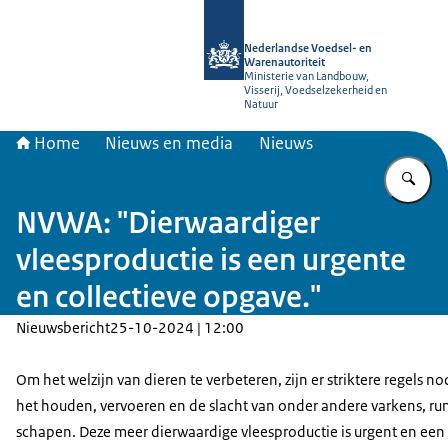
Naar de homepage van NVWA
Nederlandse Voedsel- en
Warenautoriteit
Ministerie van Landbouw,
Visserij, Voedselzekerheid en
Natuur
Home
Nieuws en media
Nieuws
Vu
NVWA: "Dierwaardiger
vleesproductie is een urgente
en collectieve opgave."
Nieuwsbericht
25-10-2024 | 12:00
Om het welzijn van dieren te verbeteren, zijn er striktere regels no
het houden, vervoeren en de slacht van onder andere varkens, r
schapen. Deze meer dierwaardige vleesproductie is urgent en een