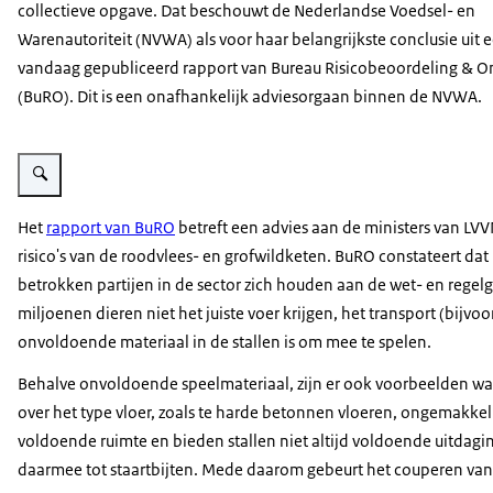
collectieve opgave. Dat beschouwt de Nederlandse Voedsel- en
Warenautoriteit (NVWA) als voor haar belangrijkste conclusie uit 
vandaag gepubliceerd rapport van Bureau Risicobeoordeling & 
(BuRO). Dit is een onafhankelijk adviesorgaan binnen de NVWA.
Vergroot afbeelding Groep varkens
Het
rapport van BuRO
betreft een advies aan de ministers van L
risico's van de roodvlees- en grofwildketen. BuRO constateert da
betrokken partijen in de sector zich houden aan de wet- en regelg
miljoenen dieren niet het juiste voer krijgen, het transport (bijvo
onvoldoende materiaal in de stallen is om mee te spelen.
Behalve onvoldoende speelmateriaal, zijn er ook voorbeelden waarb
over het type vloer, zoals te harde betonnen vloeren, ongemakkeli
voldoende ruimte en bieden stallen niet altijd voldoende uitdaging
daarmee tot staartbijten. Mede daarom gebeurt het couperen van 