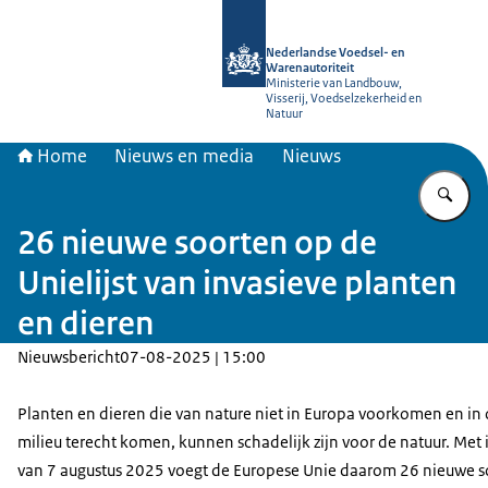
Naar de homepage van NVWA
Nederlandse Voedsel- en
Warenautoriteit
Ministerie van Landbouw,
Visserij, Voedselzekerheid en
Natuur
Home
Nieuws en media
Nieuws
Vu
26 nieuwe soorten op de
Unielijst van invasieve planten
en dieren
Nieuwsbericht
07-08-2025 | 15:00
Planten en dieren die van nature niet in Europa voorkomen en in
milieu terecht komen, kunnen schadelijk zijn voor de natuur. Met
van 7 augustus 2025 voegt de Europese Unie daarom 26 nieuwe s