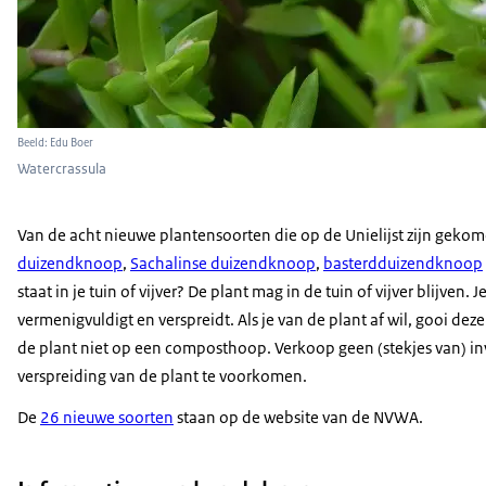
Beeld: Edu Boer
Watercrassula
Van de acht nieuwe plantensoorten die op de Unielijst zijn gekomen
duizendknoop
,
Sachalinse duizendknoop
,
basterdduizendknoop
staat in je tuin of vijver? De plant mag in de tuin of vijver blijven.
vermenigvuldigt en verspreidt. Als je van de plant af wil, gooi dez
de plant niet op een composthoop. Verkoop geen (stekjes van) inv
verspreiding van de plant te voorkomen.
De
26 nieuwe soorten
staan op de website van de NVWA.