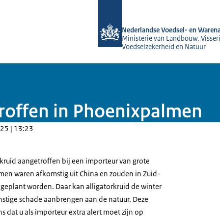
Naar de homepage van NVWA
Nederlandse Voedsel- en Warena
Ministerie van Landbouw, Visseri
Voedselzekerheid en Natuur
troffen in Phoenixpalmen
25 | 13:23
kruid aangetroffen bij een importeur van grote
en waren afkomstig uit China en zouden in Zuid-
 geplant worden. Daar kan alligatorkruid de winter
nstige schade aanbrengen aan de natuur. Deze
s dat u als importeur extra alert moet zijn op