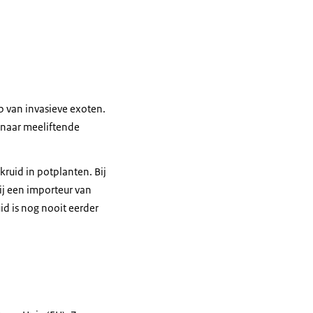
 van invasieve exoten.
 naar meeliftende
uid in potplanten. Bij
ij een importeur van
id is nog nooit eerder