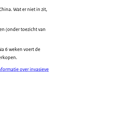
na. Wat er niet in zit,
gen (onder toezicht van
 Na 6 weken voert de
verkopen.
nformatie over invasieve