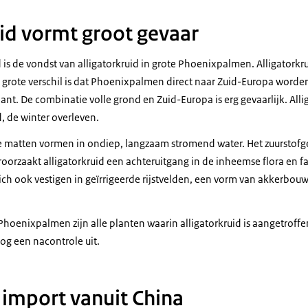
uid vormt groot gevaar
is de vondst van alligatorkruid in grote Phoenixpalmen. Alligatorkr
grote verschil is dat Phoenixpalmen direct naar Zuid-Europa worden
nt. De combinatie volle grond en Zuid-Europa is erg gevaarlijk. Alli
, de winter overleven.
te matten vormen in ondiep, langzaam stromend water. Het zuurstofge
oorzaakt alligatorkruid een achteruitgang in de inheemse flora en f
zich ook vestigen in geïrrigeerde rijstvelden, een vorm van akkerbou
Phoenixpalmen zijn alle planten waarin alligatorkruid is aangetroffen
og een nacontrole uit.
 import vanuit China