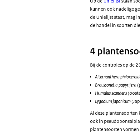
Op de
Unielijst
staan soo
kunnen ook nadelige gev
de Unielijst staat, mag
de handel in soorten die
4 plantens
Bij de controles op de 2
Alternanthera philoxeroid
Broussonetia papyrifera
(
Humulus scandens
(oost
Lygodium japonicum
(Jap
Al deze plantensoorten 
ook in pseudobonsaipla
plantensoorten vormen 