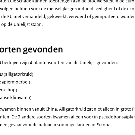
rten die schade kunnen toebrengen aan de biodiversiteit in de Euro
olgen hebben voor de menselijke gezondheid, veiligheid of de eco
 in de EU niet verhandeld, gekweekt, vervoerd of geïmporteerd worde
 op de Unielijst staan.
oorten gevonden
0 bedrijven zijn 4 plantensoorten van de Unielijst gevonden:
es
(alligatorkruid)
papiermoerbei)
erse hop)
anse klimvaren)
kwamen binnen vanuit China. Alligatorkruid zat niet alleen in grot
nten. De 3 andere soorten kwamen alleen voor in pseudobonsaiplant
een gevaar voor de natuur in sommige landen in Europa.