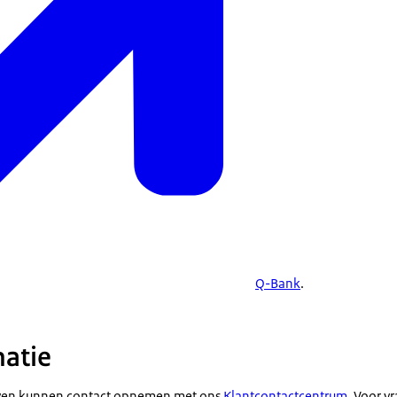
Q-Bank
.
atie
ven kunnen contact opnemen met ons
Klantcontactcentrum
. Voor v