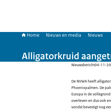
Home
Nieuws en media
Nieuws
Alligatorkruid aange
Nieuwsbericht
04-11-20
De NVWA heeft alligator
Phoenixpalmen. De palm
Europa in de vollegrond
overleven en dus ook er
vondst bevestigt nog een