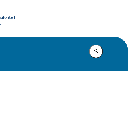
utoriteit
j,
Vul in wat u z