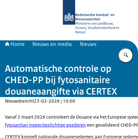
Naar de homepage van NVWA
Nederlandse Voedsel- en
Warenautoriteit
Ministerie van Landbouw,
Visserij, Voedselzekerheid en
Natuur
Home
Nieuws en media
Nieuws
Vu
Automatische controle op
CHED-PP bij fytosanitaire
douaneaangifte via CERTEX
Nieuwsbericht
23-02-2026 | 10:00
Vanaf 2 maart 2026 controleert de Douane via het Europese syst
fytosanitair inspectieplichtige goederen
een gevalideerd CHED-PP 
CERTEX koppelt nationale douanesystemen aan Europese systeme