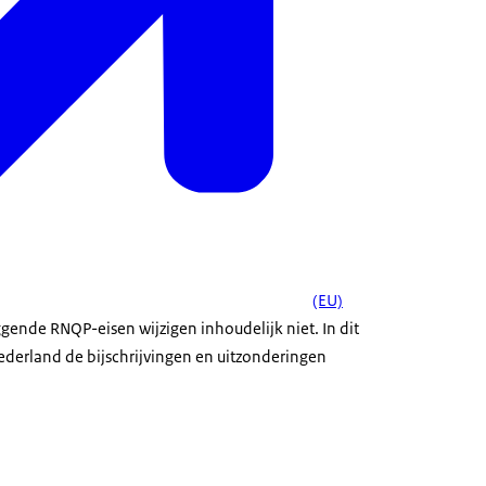
(EU)
ggende RNQP-eisen wijzigen inhoudelijk niet. In dit
Nederland de bijschrijvingen en uitzonderingen
rker met blauwe overall en groene handschoenen controleert document