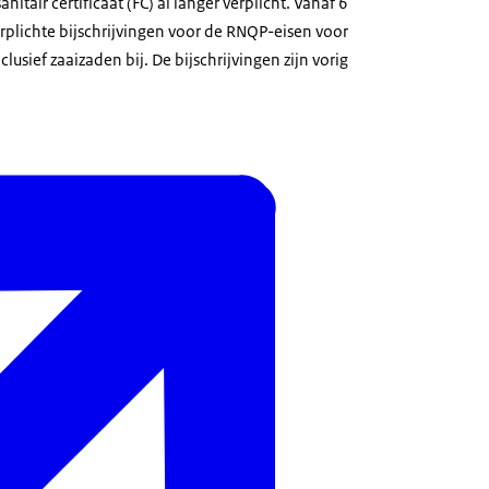
anitair certificaat (FC) al langer verplicht. Vanaf 6
rplichte bijschrijvingen voor de RNQP-eisen voor
lusief zaaizaden bij. De bijschrijvingen zijn vorig