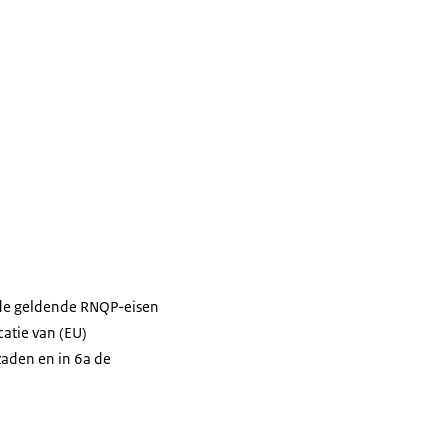
 de geldende RNQP-eisen
catie van (EU)
zaden en in 6a de