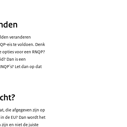
anden
gelden veranderen
NQP-eis te voldoen. Denk
ere opties voor een RNQP?
eid? Dan is een
 RNQP's? Let dan op dat
cht?
at, die afgegeven zijn op
n in de EU? Dan wordt het
ijn en niet de juiste