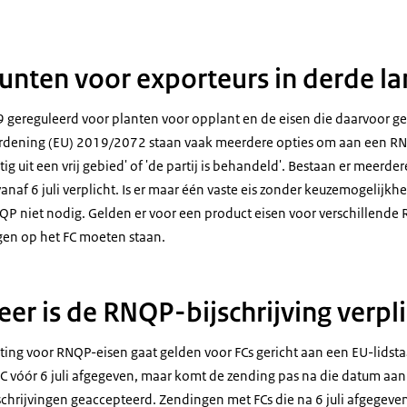
nten voor exporteurs in derde l
19 gereguleerd voor planten voor opplant en de eisen die daarvoor 
rordening (EU) 2019/2072 staan vaak meerdere opties om aan een R
tig uit een vrij gebied' of 'de partij is behandeld'. Bestaan er meerd
vanaf 6 juli verplicht. Is er maar één vaste eis zonder keuzemogelijkh
NQP niet nodig. Gelden er voor een product eisen voor verschillende
ngen op het FC moeten staan.
er is de RNQP-bijschrijving verpli
hting voor RNQP-eisen gaat gelden voor FCs gericht aan een EU-lidsta
t FC vóór 6 juli afgegeven, maar komt de zending pas na die datum aa
chrijvingen geaccepteerd. Zendingen met FCs die na 6 juli afgegeven z