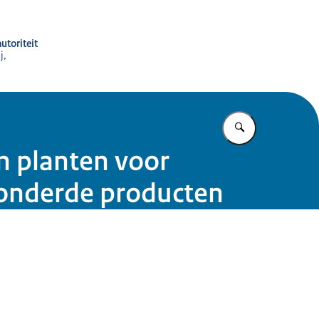
utoriteit
j,
Vul in wat u z
n planten voor
ezonderde producten