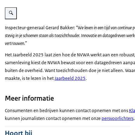
Vergroot afbeelding Overzicht met enkele terugblikken op gebeurtenisse
Inspecteur-generaal Gerard Bakker:
“We leven in een tijd van continue
stevig in je schoenen staan als toezichthouder. Innovatie en datagedreven w
vertrouwen.”
Het Jaarbeeld 2025 laat zien hoe de NVWA werkt aan een robuust, 
samenleving kiest de NVWA bewust voor een datagedreven aanpa
buiten de overheid. Want toezichthouden doe je niet alleen. Waa
maakte, is te lezen in het
Jaarbeeld 2025
.
Meer informatie
Consumenten en bedrijven kunnen contact opnemen met ons
Kl
kunnen journalisten contact opnemen met onze
persvoorlichters
.
Hoort bij