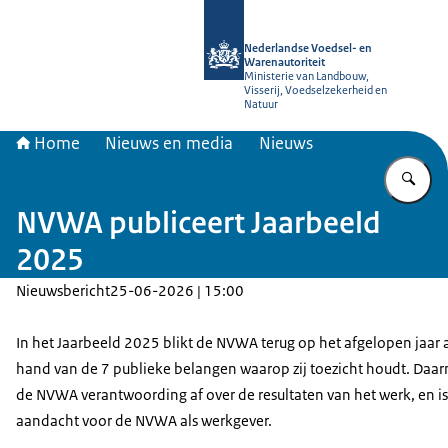
Naar de homepage van NVWA
Nederlandse Voedsel- en
Warenautoriteit
Ministerie van Landbouw,
Visserij, Voedselzekerheid en
Natuur
Home
Nieuws en media
Nieuws
Vu
NVWA publiceert Jaarbeeld
2025
Nieuwsbericht
25-06-2026 | 15:00
In het Jaarbeeld 2025 blikt de NVWA terug op het afgelopen jaar 
hand van de 7 publieke belangen waarop zij toezicht houdt. Daarn
de NVWA verantwoording af over de resultaten van het werk, en is
aandacht voor de NVWA als werkgever.