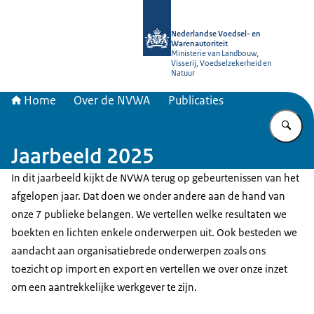
Naar de homepage van NVWA
Nederlandse Voedsel- en
Warenautoriteit
Ministerie van Landbouw,
Visserij, Voedselzekerheid en
Natuur
Home
Over de NVWA
Publicaties
Vu
Jaarbeeld 2025
In dit jaarbeeld kijkt de NVWA terug op gebeurtenissen van het
afgelopen jaar. Dat doen we onder andere aan de hand van
onze 7 publieke belangen. We vertellen welke resultaten we
boekten en lichten enkele onderwerpen uit. Ook besteden we
aandacht aan organisatiebrede onderwerpen zoals ons
toezicht op import en export en vertellen we over onze inzet
om een aantrekkelijke werkgever te zijn.